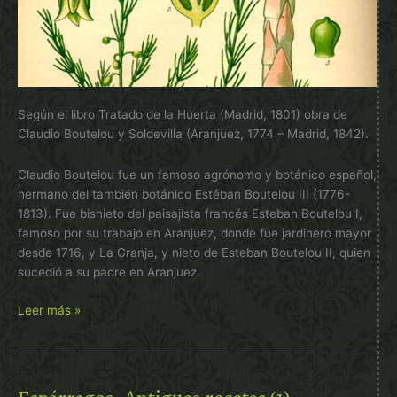
Según el libro Tratado de la Huerta (Madrid, 1801) obra de
Claudio Boutelou y Soldevilla (Aranjuez, 1774 – Madrid, 1842).
Claudio Boutelou fue un famoso agrónomo y botánico español,
hermano del también botánico Estéban Boutelou III (1776-
1813). Fue bisnieto del paisajista francés Esteban Boutelou I,
famoso por su trabajo en Aranjuez, donde fue jardinero mayor
desde 1716, y La Granja, y nieto de Esteban Boutelou II, quien
sucedió a su padre en Aranjuez.
Espárragos
Leer más »
de
Aranjuez:
especies
históricas