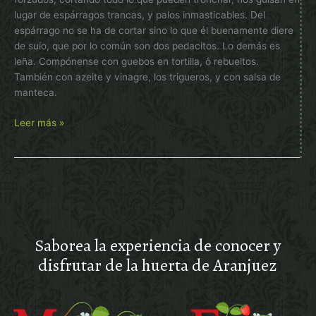
lugar de espárragos trancas, y palos inmasticables. Del
espárrago no se ha de cortar sino lo que él buenamente diere
de suío, que por lo común son dos pedacitos. Lo demás es
leña. Compónense con guebos en tortilla, ô rebueltos.
También con azeite y vinagre, los trigueros, y con salsa de
manteca.
Espárragos.
Leer más »
Antiguas
recetas
(1)
Saborea la experiencia de conocer y
disfrutar de la huerta de Aranjuez