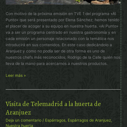
Con motivo de la próxima emisión en TVE 1 del programa «Al
Punto» que será presentado por Elena Sánchez, hemos tenido
el placer de acoger a su equipo en nuestra huerta. «Al Punto»
va a ser un programa centrado en nuestra gastronomía y en
cada emisión un personaje relacionado con la temática nos
introducirá en sus contenidos. En este caso dedicándolo a
Aranjuez y como no podía ser de otra forma es uno de
nuestros chefs más reconocidos; Rodrigo de la Calle quién nos
lleva de la mano para acercarnos a nuestros productos.
Visita
Leer más »
de
TVE,
programa
«Al
Visita de Telemadrid a la huerta de
punto»
Aranjuez
Deja un comentario
/
Espárragos
,
Espárragos de Aranjuez
,
Nuestra huerta