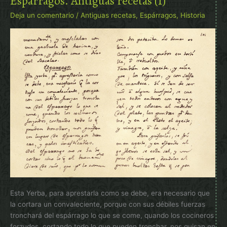
Espárragos. Antiguas recetas (1)
Deja un comentario
/
Antiguas recetas
,
Espárragos
,
Historia
Esta Yerba, para aprestarla como se debe, era necesario que
la cortara un convaleciente, porque con sus débiles fuerzas
tronchará del espárrago lo que se come, quando los cocineros
forzudos, cortando todo lo que pueden tronchar, nos guisan en