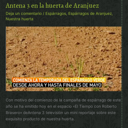
la
Antena 3 en la huerta de Aranjuez
huerta
Deja un comentario
/
Espárragos
,
Espárragos de Aranjuez
,
de
Nuestra huerta
Aranjuez
Con motivo del comienzo de la campaña de espárrago de este
año se ha emitido hoy en el espacio «El Tiempo con Roberto
Brasero» deAntena 3 televisión un mini reportaje sobre este
exquisito producto de nuestra huerta.