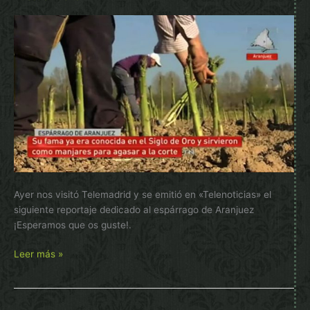
Ayer nos visitó Telemadrid y se emitió en «Telenoticias» el
siguiente reportaje dedicado al espárrago de Aranjuez
¡Esperamos que os guste!.
Visita
Leer más »
de
Telemadrid
a