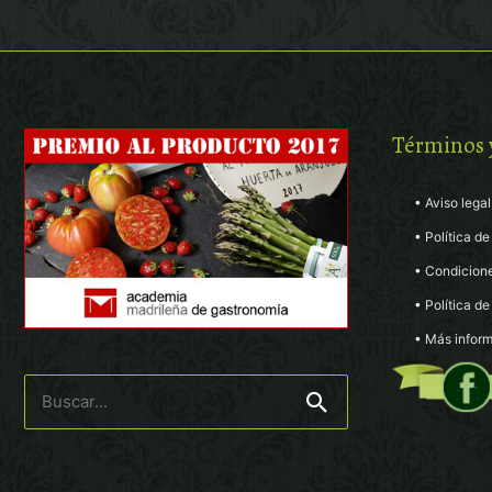
Términos 
• Aviso legal
• Política de
• Condicion
• Política d
• Más inform
Buscar
por: