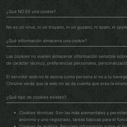
¿Qué NO ES una cookie?
No es un virus, ni un troyano, ni un gusano, ni spam, ni spy
¿Qué información almacena una
cookie
?
Las
cookies
no suelen almacenar información sensible sobre t
de carácter técnico, preferencias personales, personalizaci
El servidor web no te asocia como persona si no a tu naveg
Chrome verás que la web no se da cuenta que eres la misma 
¿Qué tipo de
cookies
existen?
Cookies
técnicas: Son las más elementales y permite
anónimo y uno registrado, tareas básicas para el fun
Cookies
de análisis: Recogen información sobre el tip