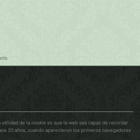
cto
utilidad de la
cookie
es que la web sea capaz de recordar
hace 20 años, cuando aparecieron los primeros navegadores