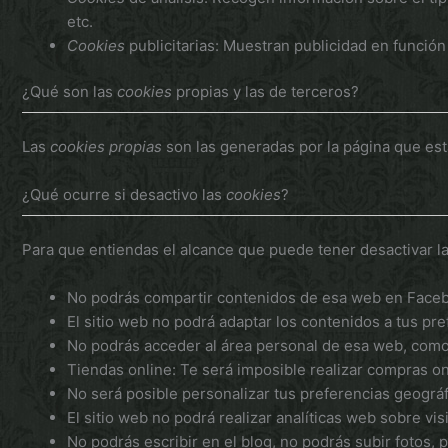
etc.
Cookies
publicitarias: Muestran publicidad en función
¿Qué son las
cookies
propias y las de terceros?
Las
cookies propias
son las generadas por la página que est
¿Qué ocurre si desactivo las
cookies
?
Para que entiendas el alcance que puede tener desactivar l
No podrás compartir contenidos de esa web en Faceboo
El sitio web no podrá adaptar los contenidos a tus pre
No podrás acceder al área personal de esa web, com
Tiendas online: Te será imposible realizar compras onli
No será posible personalizar tus preferencias geográfi
El sitio web no podrá realizar analíticas web sobre vis
No podrás escribir en el blog, no podrás subir fotos,