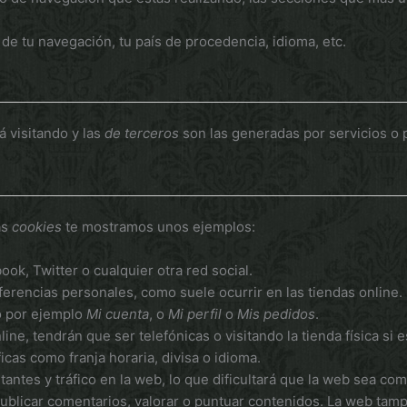
 de tu navegación, tu país de procedencia, idioma, etc.
á visitando y las
de terceros
son las generadas por servicios o 
as
cookies
te mostramos unos ejemplos:
k, Twitter o cualquier otra red social.
ferencias personales, como suele ocurrir en las tiendas online.
o por ejemplo
Mi cuenta
, o
Mi perfil
o
Mis pedidos
.
ne, tendrán que ser telefónicas o visitando la tienda física si 
cas como franja horaria, divisa o idioma.
itantes y tráfico en la web, lo que dificultará que la web sea com
 publicar comentarios, valorar o puntuar contenidos. La web ta