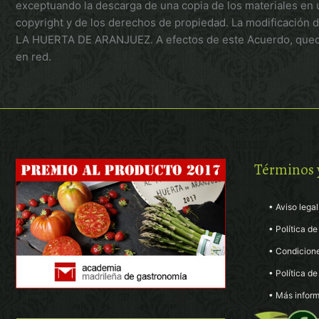
exceptuando la descarga de una copia de los materiales en 
copyright y de los derechos de propiedad. La modificación d
LA HUERTA DE ARANJUEZ. A efectos de este Acuerdo, queda p
en red.
Términos 
• Aviso legal
• Política de
• Condicion
• Política d
• Más inform