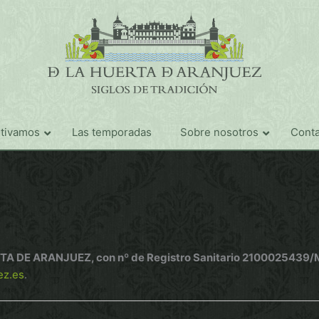
ltivamos
Las temporadas
Sobre nosotros
Conta
 ARANJUEZ, con nº de Registro Sanitario 2100025439/M y d
ez.es
.