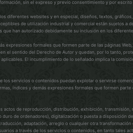
información, sin el expreso y previo consentimiento y por esc
s diferentes websites y en especial, diseños, textos, gráficos
ceptibles de utilización industrial y comercial están sujetos a 
que han autorizado debidamente su inclusión en los diferente
ás expresiones formales que formen parte de las páginas Web, 
en el sentido del Derecho de Autor y quedan, por lo tanto, prot
plicables. El incumplimiento de lo señalado implica la comisión d
e los servicios o contenidos puedan explotar o servirse comerci
ormas, índices y demás expresiones formales que formen parte 
os actos de reproducción, distribución, exhibición, transmisión
o duro de ordenadores), digitalización o puesta a disposición d
ducción, adaptación, arreglo o cualquier otra transformación 
rios a través de los servicios o contenidos, en tanto tales act