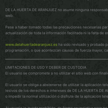
DE LA HUERTA DE ARANJUEZ no asume ninguna responsabilidad
web.
Pese a haber tomado todas las precauciones necesarias par
actualización de toda la información facilitada ni la falta de 
www.delahuertadearanjuez.es
ha sido revisado y probado pa
programación, o que acontezcan causas de fuerza mayor, cat
LIMITACIONES DE USO Y DEBER DE CUSTODIA
El usuario se compromete a no utilizar el sitio web con fina
El usuario se obliga a abstenerse de utilizar la aplicación te
lesivos de los derechos e intereses de DE LA HUERTA DE ARAN
o impedir la normal utilización o disfrute de la aplicación t
Al usuario le queda prohibido, de forma enunciativa pero no l