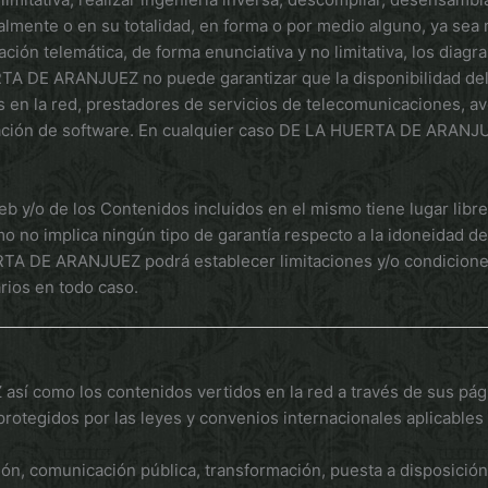
cialmente o en su totalidad, en forma o por medio alguno, ya sea
ación telemática, de forma enunciativa y no limitativa, los diag
RTA DE ARANJUEZ no puede garantizar que la disponibilidad del
 en la red, prestadores de servicios de telecomunicaciones, av
ación de software. En cualquier caso DE LA HUERTA DE ARANJUE
eb y/o de los Contenidos incluidos en el mismo tiene lugar libr
mo no implica ningún tipo de garantía respecto a la idoneidad d
RTA DE ARANJUEZ podrá establecer limitaciones y/o condiciones a
rios en todo caso.
 como los contenidos vertidos en la red a través de sus págin
protegidos por las leyes y convenios internacionales aplicables 
ón, comunicación pública, transformación, puesta a disposición 