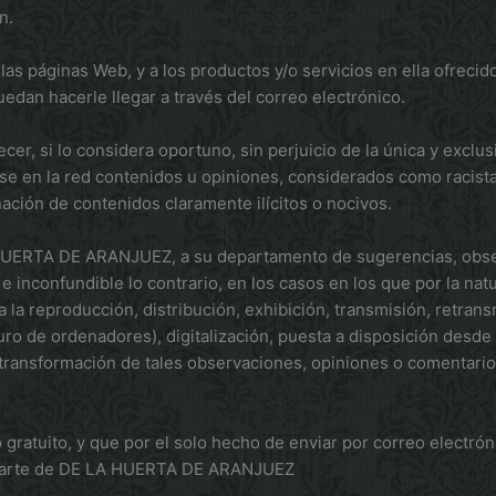
n.
s páginas Web, y a los productos y/o servicios en ella ofrecido
dan hacerle llegar a través del correo electrónico.
 si lo considera oportuno, sin perjuicio de la única y exclusiv
se en la red contenidos u opiniones, considerados como racista
ación de contenidos claramente ilícitos o nocivos.
HUERTA DE ARANJUEZ, a su departamento de sugerencias, obser
 inconfundible lo contrario, en los casos en los que por la natu
 reproducción, distribución, exhibición, transmisión, retran
 duro de ordenadores), digitalización, puesta a disposición de
 transformación de tales observaciones, opiniones o comentario
 gratuito, y que por el solo hecho de enviar por correo electró
r parte de DE LA HUERTA DE ARANJUEZ