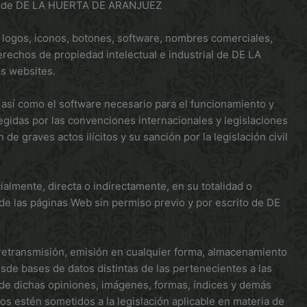
rito de DE LA HUERTA DE ARANJUEZ
, logos, iconos, botones, software, nombres comerciales,
derechos de propiedad intelectual e industrial de DE LA
s websites.
así como el software necesario para el funcionamiento y
egidas por las convenciones internacionales y legislaciones
e graves actos ilícitos y su sanción por la legislación civil
almente, directa o indirectamente, en su totalidad o
de las páginas Web sin permiso previo y por escrito de DE
, retransmisión, emisión en cualquier forma, almacenamiento
esde bases de datos distintas de las pertenecientes a las
de dichas opiniones, imágenes, formas, índices y demás
os estén sometidos a la legislación aplicable en materia de