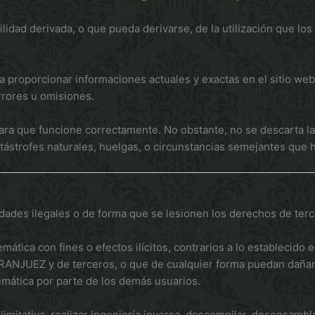
 derivada, o que pueda derivarse, de la utilización que los u
a proporcionar informaciones actuales y exactas en el sitio 
errores u omisiones.
ra que funcione correctamente. No obstante, no se descarta la 
ástrofes naturales, huelgas, o circunstancias semejantes que 
lidades ilegales o de forma que se lesionen los derechos de terc
lemática con fines o efectos ilícitos, contrarios a lo establecid
JUEZ y de terceros, o que de cualquier forma puedan dañar, inu
elemática por parte de los demás usuarios.
imitativa, realizar ingeniería inversa, descompilar, desensamblar,