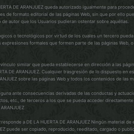
HUERTA DE ARANJUEZ queda autorizado igualmente para proceder 
des de formato editorial de las páginas Web, sin que por ello p
 de autor que los Usuarios pudieran ostentar sobre aquéllas.
icos o tecnológicos por virtud de los cuales un tercero pueda b
ás expresiones formales que formen parte de las páginas Web, 
 o vínculo similar que pueda establecerse en dirección a las 
RTA DE ARANJUEZ. Cualquier trasgresión de lo dispuesto en est
NJUEZ sobre las páginas Web y todos los contenidos de las m
una ante consecuencias derivadas de las conductas y actuaci
tos, etc., de terceros a los que se pueda acceder directamente 
DE ARANJUEZ
responde a DE LA HUERTA DE ARANJUEZ Ningún material de esta
puede ser copiado, reproducido, reeditado, cargado o publicad