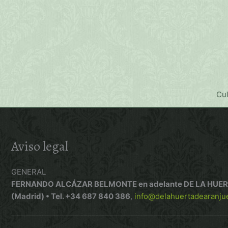
Ir
al
contenido
Cu
Aviso legal
GENERAL
FERNANDO ALCÁZAR BELMONTE en adelante DE LA HUERTA DE
(Madrid) • Tel. +34 687 840 386
,
info@delahuertadearanju