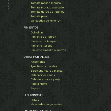
Tomate rosado moruno
Tomate morado asurcado
Tomate gordo de Patones
Tomate pera
Variedades de «cherry»
PIMIENTOS
Guindillas
Pimiento de Padrón
Pimiento de Aranjuez
Pimiento italiano
Pimiento amarillo o morrón
OTRAS HORTALIZAS
Alcachofas
Ajos tiernos o ajetes
Berenjena negra y blanca
Calabacines varios
Cebolleta blanca y roja
Patata nueva
Pepino
LEGUMINOSAS
Habas
Variedades de guisantes