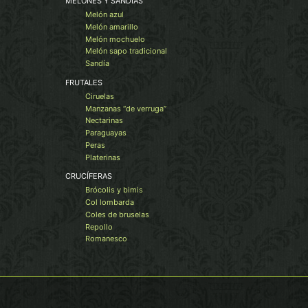
MELONES Y SANDÍAS
Melón azul
Melón amarillo
Melón mochuelo
Melón sapo tradicional
Sandía
FRUTALES
Ciruelas
Manzanas “de verruga”
Nectarinas
Paraguayas
Peras
Platerinas
CRUCÍFERAS
Brócolis y bimis
Col lombarda
Coles de bruselas
Repollo
Romanesco