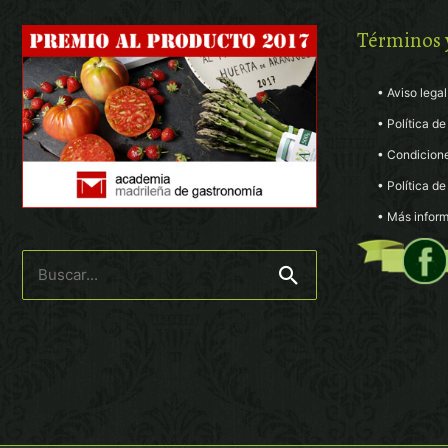
Términos 
• Aviso legal
• Política de
• Condicion
• Política d
• Más inform
Buscar
por: