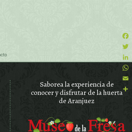
Face
cto
Twitt
Link
What
Saborea la experiencia de
Emai
conocer y disfrutar de la huerta
Comp
de Aranjuez